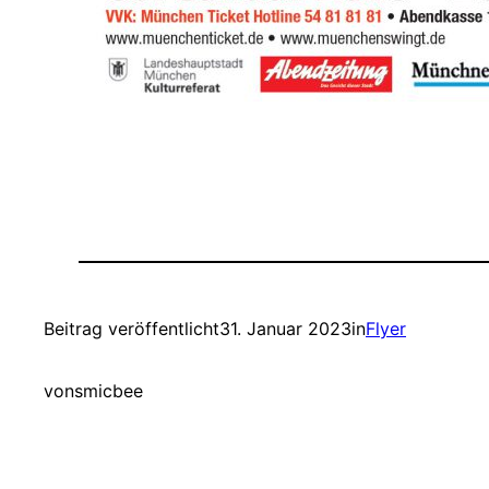
Beitrag veröffentlicht
31. Januar 2023
in
Flyer
von
smicbee